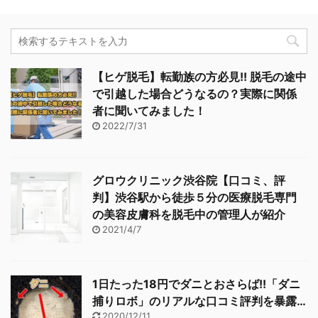
【ヒゲ脱毛】転勤族の方必見!! 脱毛の途中
で引越した場合どうなるの？実際に関係
者に聞いてみました！
2022/7/31
グロウクリニック渋谷院【口コミ、評
判】渋谷駅から徒歩５分の医療脱毛専門
の美容皮膚科を脱毛中の管理人が紹介
2021/4/7
1日たった18円でダニとおさらば!!「ダニ
捕りロボ」のリアルな口コミ評判を暴露…
2020/12/11