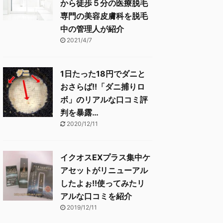
から徒歩５分の医療脱毛
専門の美容皮膚科を脱毛
中の管理人が紹介
2021/4/7
1日たった18円でダニと
おさらば!!「ダニ捕りロ
ボ」のリアルな口コミ評
判を暴露…
2020/12/11
イクオスEXプラス集中ケ
アセットがリニューアル
したよぉ!!使ってみたリ
アルな口コミを紹介
2019/12/11