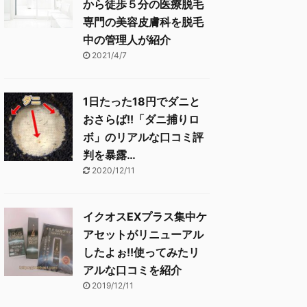
から徒歩５分の医療脱毛
専門の美容皮膚科を脱毛
中の管理人が紹介
2021/4/7
1日たった18円でダニと
おさらば!!「ダニ捕りロ
ボ」のリアルな口コミ評
判を暴露…
2020/12/11
イクオスEXプラス集中ケ
アセットがリニューアル
したよぉ!!使ってみたリ
アルな口コミを紹介
2019/12/11