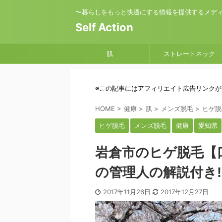
〜暮らしをもっと快適にする情報を提供するメデ
Self Action
肌
ストレートネック
※この記事にはアフィリエイト広告リンク
HOME
>
健康
>
肌
>
メンズ脱毛
>
ヒゲ脱
ヒゲ脱毛
メンズ脱毛
健康
愛知県
岩倉市のヒゲ脱毛【
の管理人の解説付き!
2017年11月26日
2017年12月27日