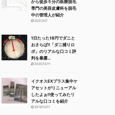
から徒歩５分の医療脱毛
専門の美容皮膚科を脱毛
中の管理人が紹介
2021/4/7
1日たった18円でダニと
おさらば!!「ダニ捕りロ
ボ」のリアルな口コミ評
判を暴露…
2020/12/11
イクオスEXプラス集中ケ
アセットがリニューアル
したよぉ!!使ってみたリ
アルな口コミを紹介
2019/12/11