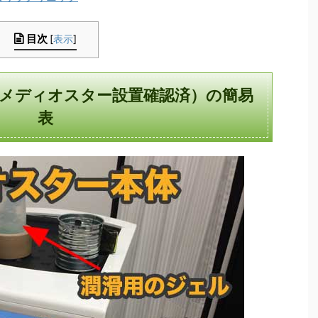
目次
[
表示
]
メディオスター設置確認済）の簡易
表