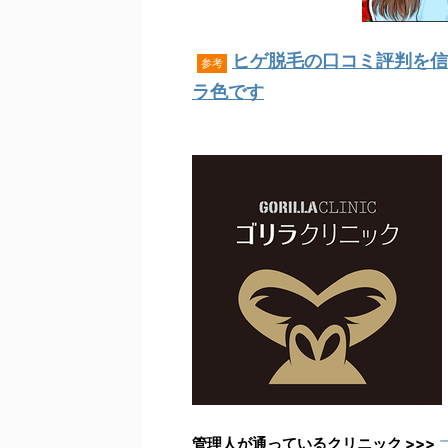
ヒゲ脱毛の口コミ評判を信
参考
ラ色です
管理人が通っているクリニック >>>