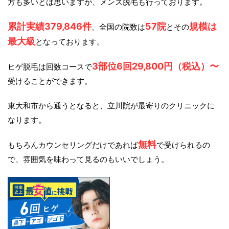
方も多いとは思いますが、メンズ脱毛も行っております。
累計実績379,846件
57院
規模は
、全国の院数は
とその
最大級
となっております。
3部位6回29,800円（税込）〜
ヒゲ脱毛は回数コースで
受けることができます。
東大和市から通うとなると、立川院が最寄りのクリニックに
なります。
無料
もちろんカウンセリングだけであれば
で受けられるの
で、雰囲気を味わって見るのもいいでしょう。