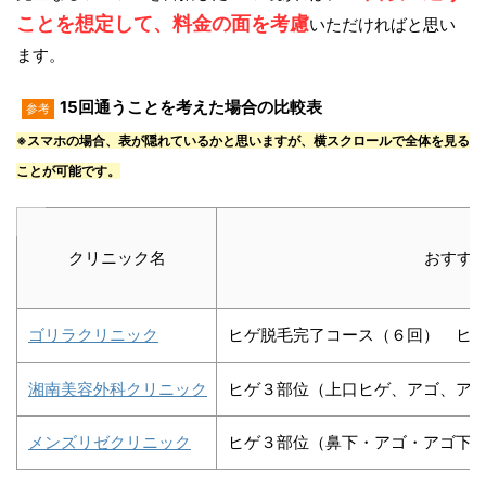
ことを想定して、料金の面を考慮
いただければと思い
ます。
15回通うことを考えた場合の比較表
参考
※スマホの場合、表が隠れているかと思いますが、横スクロールで全体を見る
ことが可能です。
クリニック名
おすす
ゴリラクリニック
ヒゲ脱毛完了コース（６回） ヒゲ
湘南美容外科クリニック
ヒゲ３部位（上口ヒゲ、アゴ、アゴ下
メンズリゼクリニック
ヒゲ３部位（鼻下・アゴ・アゴ下）セ