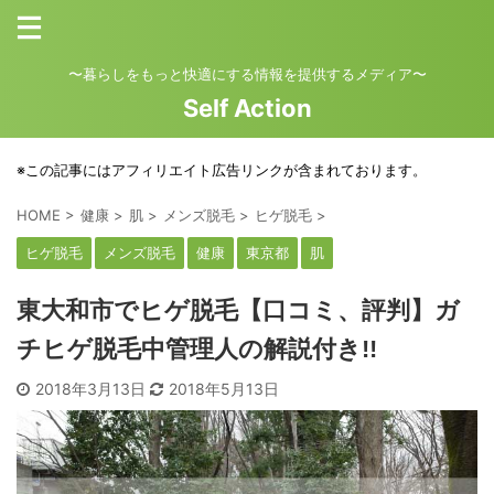
〜暮らしをもっと快適にする情報を提供するメディア〜
Self Action
※この記事にはアフィリエイト広告リンクが含まれております。
HOME
>
健康
>
肌
>
メンズ脱毛
>
ヒゲ脱毛
>
ヒゲ脱毛
メンズ脱毛
健康
東京都
肌
東大和市でヒゲ脱毛【口コミ、評判】ガ
チヒゲ脱毛中管理人の解説付き!!
2018年3月13日
2018年5月13日