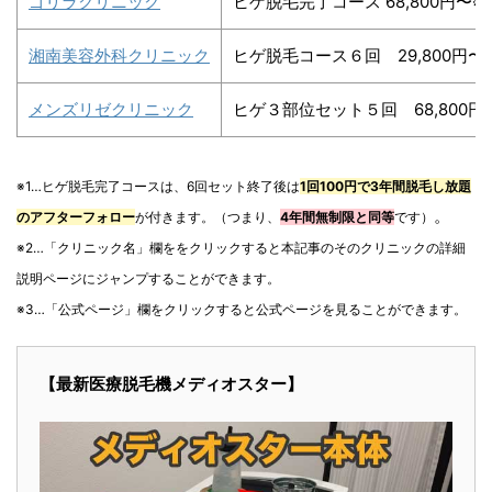
ゴリラクリニック
ヒゲ脱毛完了コース 68,800円〜※1
湘南美容外科クリニック
ヒゲ脱毛コース６回 29,800円〜
メンズリゼクリニック
ヒゲ３部位セット５回 68,800円
※1…ヒゲ脱毛完了コースは、6回セット終了後は
1回100円で3年間脱毛し放題
。
のアフターフォロー
が付きます。（つまり、
4年間無制限と同等
です）
※2…「クリニック名」欄ををクリックすると本記事のそのクリニックの詳細
説明ページにジャンプすることができます。
※3…「公式ページ」欄をクリックすると公式ページを見ることができます。
【最新医療脱毛機メディオスター】