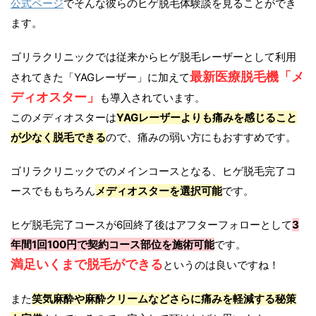
公式ページ
でそんな彼らのヒゲ脱毛体験談を見ることができ
ます。
ゴリラクリニックでは従来からヒゲ脱毛レーザーとして利用
最新医療脱毛機「メ
されてきた「YAGレーザー」に加えて
ディオスター」
も導入されています。
このメディオスターは
YAGレーザーよりも痛みを感じること
が少なく脱毛できる
ので、痛みの弱い方にもおすすめです。
ゴリラクリニックでのメインコースとなる、ヒゲ脱毛完了コ
ースでももちろん
メディオスターを選択可能
です。
ヒゲ脱毛完了コースが6回終了後はアフターフォローとして
3
年間1回100円で契約コース部位を施術可能
です。
満足いくまで脱毛ができる
というのは良いですね！
また
笑気麻酔や麻酔クリームなどさらに痛みを軽減する秘策