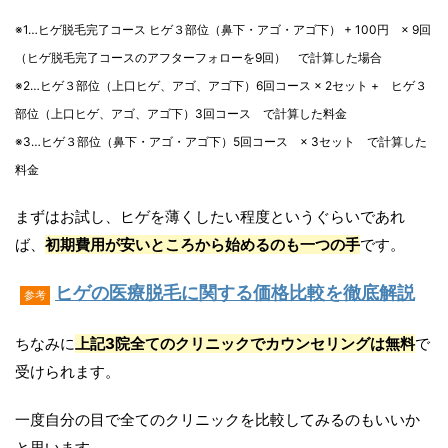
※1…ヒゲ脱毛完了コース ヒゲ３部位（鼻下・アゴ・アゴ下） + 100円 × 9回
（ヒゲ脱毛完了コースのアフターフォローを9回） で計算した場合
※2…ヒゲ３部位（上口ヒゲ、アゴ、アゴ下）6回コース × 2セット + ヒゲ３
部位（上口ヒゲ、アゴ、アゴ下）3回コース で計算した料金
※3…ヒゲ３部位（鼻下・アゴ・アゴ下）5回コース × 3セット で計算した
料金
まずはお試し、ヒゲを薄くしたい程度というぐらいであれ
ば、
初期費用が安いところから始めるのも一つの手
です。
ヒゲの医療脱毛に関する価格比較を徹底解説
参考
ちなみに
上記3院全てのクリニックでカウンセリングは無料
で
受けられます。
一度自分の目で全てのクリニックを比較してみるのもいいか
と思います。