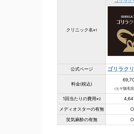
ゴリラク
クリニック名
※1
ゴリラク
公式ページ
69,7
料金(税込)
（ヒゲ脱毛完
1回当たりの費用
4,6
※2
メディオスターの有無
笑気麻酔の有無