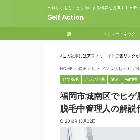
〜暮らしをもっと快適にする情報を提供するメデ
Self Action
肌
ストレートネック
※この記事にはアフィリエイト広告リンク
HOME
>
健康
>
肌
>
メンズ脱毛
>
ヒゲ脱
ヒゲ脱毛
メンズ脱毛
健康
福岡県
福岡市城南区でヒゲ
脱毛中管理人の解説付
2018年10月22日