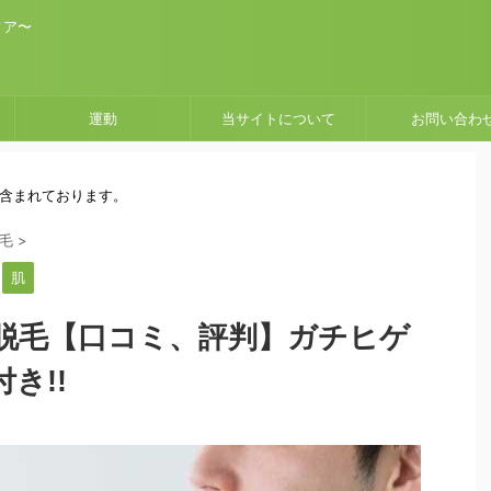
ィア〜
運動
当サイトについて
お問い合わ
が含まれております。
毛
>
肌
脱毛【口コミ、評判】ガチヒゲ
き!!