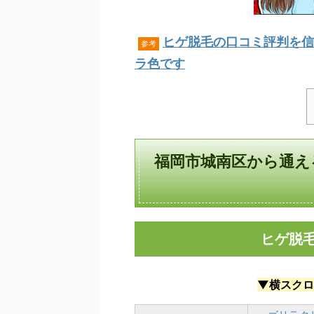
ヒゲ脱毛の口コミ評判を信
参考
ラ色です
福岡市城南区から通え
ヒゲ脱
▼横スクロ