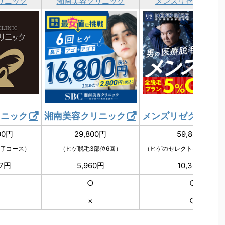
リニック
湘南美容クリニック
メンズリゼクリニッ
リニック
湘南美容クリニック
メンズリゼクリニッ
00円
29,800円
59,800円
了コース）
（ヒゲ脱毛3部位6回）
（ヒゲのセレクト3部位セット
47円
5,960円
10,365円
○
○
○
○
×
○