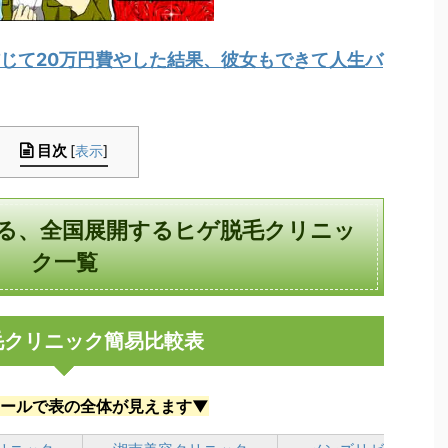
じて20万円費やした結果、彼女もできて人生バ
目次
[
表示
]
る、全国展開するヒゲ脱毛クリニッ
ク一覧
毛クリニック簡易比較表
ールで表の全体が見えます▼