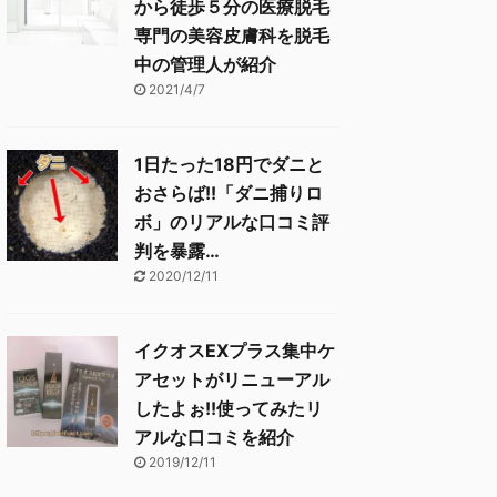
から徒歩５分の医療脱毛
専門の美容皮膚科を脱毛
中の管理人が紹介
2021/4/7
1日たった18円でダニと
おさらば!!「ダニ捕りロ
ボ」のリアルな口コミ評
判を暴露…
2020/12/11
イクオスEXプラス集中ケ
アセットがリニューアル
したよぉ!!使ってみたリ
アルな口コミを紹介
2019/12/11