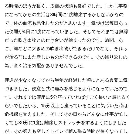
る時間のほうが長く、皮膚の状態も良好でした。しかし事務
になってからの生活は3時間に1度離席するかしないかなの
で、体の血流も悪化したのだと思います。気づけば毎日あっ
た便通が4日に1度になっていました。そしてそれまでは無縁
だった吹き出物との付き合いが始まったのです。眉間、あ
ご、頬などに大きめの吹き出物ができるだけでなく、それら
が治る前にまた新しいものができるのです。その繰り返しの
為、全く治る気配がありませんでした。
便通が少なくなってから半年が経過した頃にとある異変に気
づきました。便意と共に痛みを感じるようになっていたので
す。それまでは便座に5分座っていればすごく長いと感じるく
らいでしたから、15分以上も座っていることに気づいた時は
危機感を覚えました。そしてその日からどんなに仕事が忙し
くても30分に1度は離席しストレッチをするようにしました
が、その努力も空しくトイレで踏ん張る時間が長くなってし