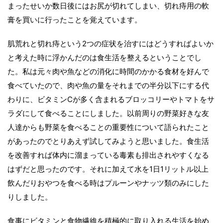
まったせいか数日後にはお尻が切れてしまい、切れ痔用の軟
膏を買いに行ったことを覚えています。
肌荒れと切れ痔という2つの症状を治すにはどうすればよいか
と考えた時に浮かんだのは食生活を整えるということでし
た。私は元々肉や魚などの消化に時間のかかる食材を好んで
食べていたので、肉や魚の量をそれまでの半分以下にする代
わりに、ビタミンCが多く含まれるブロッコリーやトマトをサ
ラダにして食べることにしました。以前周りの野菜好きな友
人達からも野菜を食べることの重要性について語られたこと
があったのでとりあえず試してみようと思いました。食生活
を改善すれば体内に溜まっている毒素も排出されやすくなる
はずだと思ったのです。それに加えて水を1日1リットル以上
飲んだりおやつを食べる時はプルーンやナッツ類のみにした
りしました。
食事にビタミンと食物繊維を積極的に取り入れる生活を始め