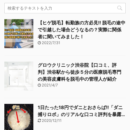
【ヒゲ脱毛】転勤族の方必見!! 脱毛の途中
で引越した場合どうなるの？実際に関係
者に聞いてみました！
2022/7/31
グロウクリニック渋谷院【口コミ、評
判】渋谷駅から徒歩５分の医療脱毛専門
の美容皮膚科を脱毛中の管理人が紹介
2021/4/7
1日たった18円でダニとおさらば!!「ダニ
捕りロボ」のリアルな口コミ評判を暴露…
2020/12/11