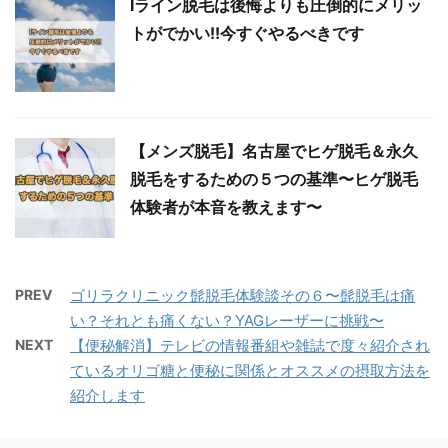
Iライン脱毛は後悔よりも圧倒的にメリッ
トがでかい!!今すぐやるべきです
【メンズ脱毛】名古屋でヒゲ脱毛＆永久
脱毛をするための５つの基準〜ヒゲ脱毛
体験者が本音を教えます〜
PREV
ゴリラクリニック髭脱毛体験談その６〜髭脱毛は痛
い？それとも痛くない？YAGレーザーに挑戦〜
NEXT
【便秘解消】テレビの情報番組や雑誌で度々紹介され
ているオリゴ糖と便秘に関係とオススメの摂取方法を
紹介します