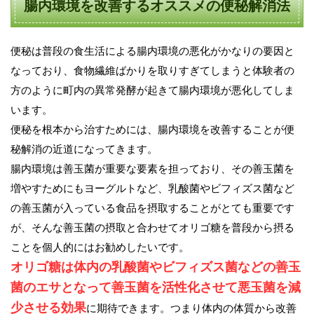
腸内環境を改善するオススメの便秘解消法
便秘は普段の食生活による腸内環境の悪化がかなりの要因と
なっており、食物繊維ばかりを取りすぎてしまうと体験者の
方のように町内の異常発酵が起きて腸内環境が悪化してしま
います。
便秘を根本から治すためには、腸内環境を改善することが便
秘解消の近道になってきます。
腸内環境は善玉菌が重要な要素を担っており、その善玉菌を
増やすためにもヨーグルトなど、乳酸菌やビフィズス菌など
の善玉菌が入っている食品を摂取することがとても重要です
が、そんな善玉菌の摂取と合わせてオリゴ糖を普段から摂る
ことを個人的にはお勧めしたいです。
オリゴ糖は体内の乳酸菌やビフィズス菌などの善玉
菌のエサとなって善玉菌を活性化させて悪玉菌を減
少させる効果
に期待できます。つまり体内の体質から改善