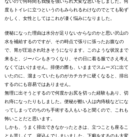
ないので何時間も我慢を強いられ大変な思いをしました。何
度もトイレに立つというのもみられるわけなのでとても恥ず
かしく、女性としてはこれが凄く悩みになりました。
便秘になった理由は水分が足りないからなのかと思い沢山の
水を補給するのですが、その時点で張りに張ったお腹なの
で、胃が圧迫され吐きそうになります。このような状況まで
来ると、ジーパンもきつくなり、その日に着る服でさえ考え
なくてはいけません。排便の際も、いままでスムーズに出て
いたのに、溜まっていたものがカチカチに硬くなると、排出
するのにも容易ではありません。
無理に出そうとするので何度かお尻を切った経験もあり、切
れ痔になったりもしました。便秘が酷い人は内痔核などにな
ってしまってのちのち手術する人もいると聞くので、これも
怖いことだと思います。
しかも、うまく排出できなかったときは、立つことも座るこ
とも苦しくて、寝込んでしまいました。下痢をするのも大変