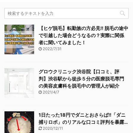
【ヒゲ脱毛】転勤族の方必見!! 脱毛の途中
で引越した場合どうなるの？実際に関係
者に聞いてみました！
2022/7/31
グロウクリニック渋谷院【口コミ、評
判】渋谷駅から徒歩５分の医療脱毛専門
の美容皮膚科を脱毛中の管理人が紹介
2021/4/7
1日たった18円でダニとおさらば!!「ダニ
捕りロボ」のリアルな口コミ評判を暴露…
2020/12/11