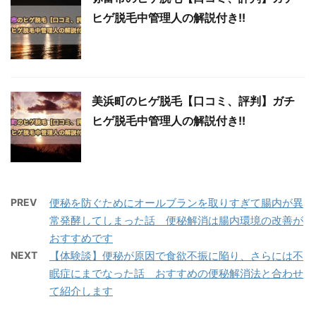
ヒゲ脱毛中管理人の解説付き!!
美浜町のヒゲ脱毛【口コミ、評判】ガチ
ヒゲ脱毛中管理人の解説付き!!
PREV
便秘を防ぐためにオールブランを取りすぎて腸内が異
常発酵してしまった話 便秘解消は腸内環境の改善が
おすすめです
NEXT
【体験談】便秘が原因で食欲不振に陥り、さらには不
眠症にまでなった話 おすすめの便秘解消法と合わせ
て紹介します