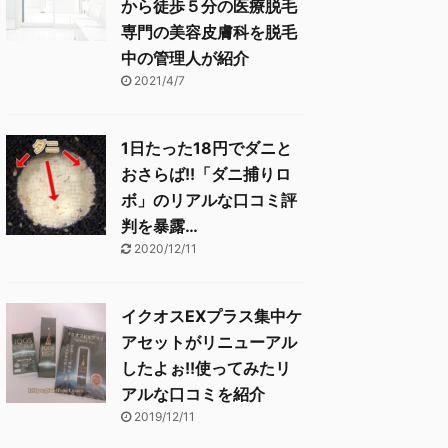
から徒歩５分の医療脱毛
専門の美容皮膚科を脱毛
中の管理人が紹介
2021/4/7
1日たった18円でダニと
おさらば!!「ダニ捕りロ
ボ」のリアルな口コミ評
判を暴露…
2020/12/11
イクオスEXプラス集中ケ
アセットがリニューアル
したよぉ!!使ってみたリ
アルな口コミを紹介
2019/12/11