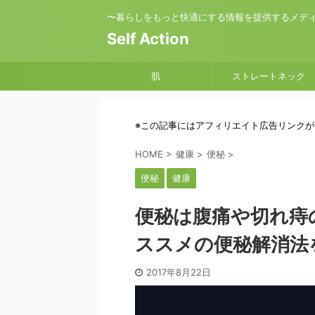
〜暮らしをもっと快適にする情報を提供するメデ
Self Action
肌
ストレートネック
※この記事にはアフィリエイト広告リンク
HOME
>
健康
>
便秘
>
便秘
健康
便秘は腹痛や切れ痔
ススメの便秘解消法
2017年8月22日