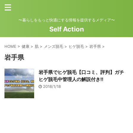
〜暮らしをもっと快適にする情報を提供するメディア〜
Self Action
HOME
>
健康
>
肌
>
メンズ脱毛
>
ヒゲ脱毛
>
岩手県
>
岩手県
岩手県でヒゲ脱毛【口コミ、評判】ガチ
ヒゲ脱毛中管理人の解説付き!!
2018/1/18